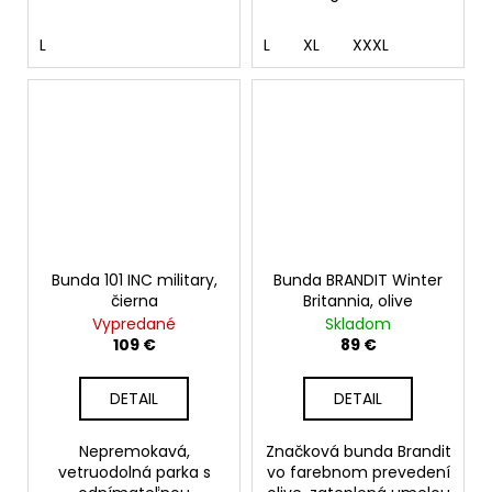
L
L
XL
XXXL
Bunda 101 INC military,
Bunda BRANDIT Winter
čierna
Britannia, olive
Vypredané
Skladom
109 €
89 €
DETAIL
DETAIL
Nepremokavá,
Značková bunda Brandit
vetruodolná parka s
vo farebnom prevedení