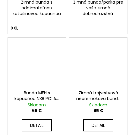
Zimná bunda s
Zimná bunda/parka pre
odnímateľnou
vaše zimné
kožušinovou kapucňou
dobrodružstvá
XXL
Bunda MFH s
Zimná trojvrstvová
kapucňou N3B POLAR,
nepremokavá bunda
čierna
MIL-TEC, čierna
Skladom
Skladom
69 €
95 €
DETAIL
DETAIL