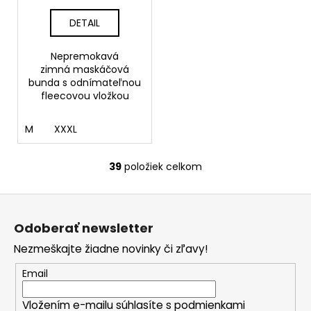
DETAIL
Nepremokavá
zimná maskáčová
bunda s odnímateľnou
fleecovou vložkou
M
XXXL
39
položiek celkom
O
v
Z
l
á
á
Odoberať newsletter
d
p
a
Nezmeškajte žiadne novinky či zľavy!
ä
c
t
Email
i
i
e
Vložením e-mailu súhlasíte s
podmienkami
e