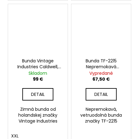
Bunda Vintage
Bunda TF-2215
Industries Caldwell,
Nepremokavá
čierna
Hardshell, Ranger
Skladom
Vypredané
Green
99 €
67,50 €
DETAIL
DETAIL
Zimná bunda od
Nepremokavá,
holandskej značky
vetruodolná bunda
Vintage Industries
značky TF-2215
XXL