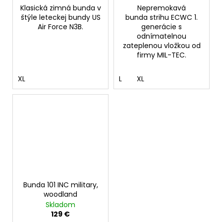
Klasická zimná bunda v
Nepremokavá
štýle leteckej bundy US
bunda strihu ECWC 1.
Air Force N3B.
generácie s
odnímatelnou
zateplenou vložkou od
firmy MIL-TEC.
XL
L
XL
Bunda 101 INC military,
woodland
Skladom
129 €