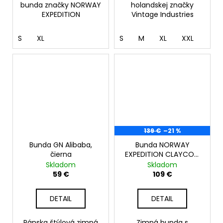
bunda značky NORWAY
holandskej značky
EXPEDITION
Vintage Industries
S
XL
S
M
XL
XXL
139 €
–21 %
Bunda GN Alibaba,
Bunda NORWAY
čierna
EXPEDITION CLAYCON,
čierna
Skladom
Skladom
59 €
109 €
DETAIL
DETAIL
Pánska štýlová zimná
Zimná bunda s