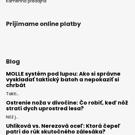
Kamenná predajňa
Prijímame online platby
Blog
MOLLE systém pod lupou: Ako si správne
vyskladať taktický batoh a nepokaziť si
chrbát
Takti...
Ostrenie noža v divočine: Čo robiť, keď nôž
stratí dych uprostred lesa?
Nôž j...
Uhlíková vs. Nerezová oceľ: Ktorá čepeľ
patrí do rúk skutočného zálesáka?