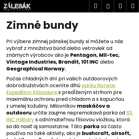
K
Prejsť
Hľadať
Náku
M
Prihlásen
na
o
obsah
Späť
Späť
košík
š
Zimné bundy
í
Č
k
o
Pri výbere zimnej pánskej bundy si môžete u nás
vybrať z množstva búnd alebo vetroviek od
p
známych výrobcov ako je
Pentagon, Mil-tec,
o
Vintage Industries, Brandit, 101 INC
alebo
t
Geographical Norway.
r
Počas chladných dní pri vašich outdoorových
e
dobrodružstvách oceníte dlhú
parku Norway
b
Expedition Abiosaure
s predĺženým strihom pre
u
maximálnu ochranu pred chladom a s kapucňou
j
z umelej kožušiny. Milovníkov
maskáčov a
outdooru
určite zaujme nepremokavá parka od
101
e
INC military
s odnímateľnou flísovou vložkou, ktorá
t
sa dá nosiť aj samostatne. Táto
parka
sa často
e
používa na také aktivity, ako je
bushcraft, airsoft,
n