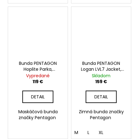
Bunda PENTAGON
Bunda PENTAGON
Hoplite Parka,
Logan LVL7 Jacket,
woodland
čiarna
Vypredané
Skladom
119 €
159 €
DETAIL
DETAIL
Maskáčová bunda
Zimná bunda značky
značky Pentagon
Pentagon
M
L
XL