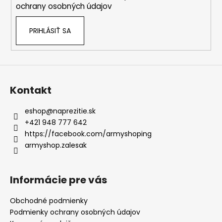
p
ochrany osobných údajov
r
v
PRIHLÁSIŤ SA
k
y
v
ý
p
i
Kontakt
s
u
eshop
@
naprezitie.sk
+421 948 777 642
https://facebook.com/armyshoping
armyshop.zalesak
Informácie pre vás
Obchodné podmienky
Podmienky ochrany osobných údajov