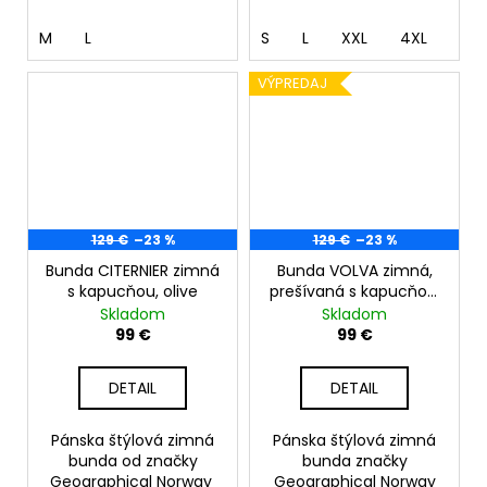
M
L
S
L
XXL
4XL
VÝPREDAJ
129 €
–23 %
129 €
–23 %
Bunda CITERNIER zimná
Bunda VOLVA zimná,
s kapucňou, olive
prešívaná s kapucňou,
šedá
Skladom
Skladom
99 €
99 €
DETAIL
DETAIL
Pánska štýlová zimná
Pánska štýlová zimná
bunda od značky
bunda značky
Geographical Norway
Geographical Norway