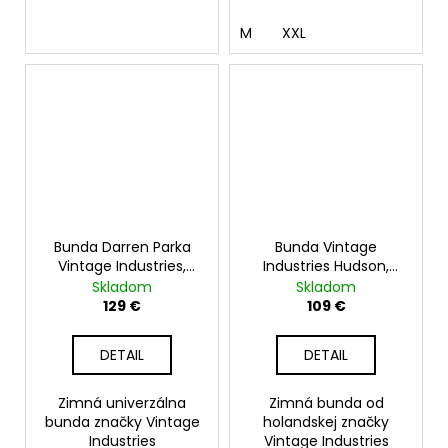
M
XXL
Bunda Darren Parka
Bunda Vintage
Vintage Industries,
Industries Hudson,
olive drab
olive
Skladom
Skladom
129 €
109 €
DETAIL
DETAIL
Zimná univerzálna
Zimná bunda od
bunda značky Vintage
holandskej značky
Industries
Vintage Industries