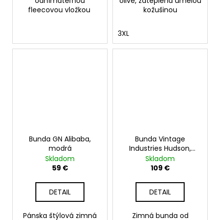
odnímateľnou
olive, zateplená umelou
fleecovou vložkou
kožušinou
3XL
Bunda GN Alibaba,
Bunda Vintage
modrá
Industries Hudson,
čierna
Skladom
Skladom
59 €
109 €
DETAIL
DETAIL
Pánska štýlová zimná
Zimná bunda od