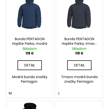
č
ý
o
a
p
d
m
i
u
e
s
k
p
t
r
o
o
Bunda PENTAGON
Bunda PENTAGON
v
Hoplite Parka, modrá
Hoplite Parka, tmavo
d
modrá
Skladom
Skladom
u
119 €
119 €
k
t
DETAIL
DETAIL
o
v
Modrá bunda značky
Tmavo modrá bunda
Pentagon
značky Pentagon
M
L