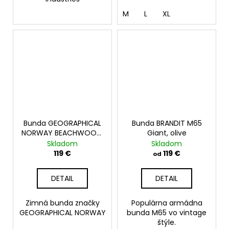
M
L
XL
Bunda GEOGRAPHICAL
Bunda BRANDIT M65
NORWAY BEACHWOOD,
Giant, olive
čierna
Skladom
Skladom
119 €
119 €
od
DETAIL
DETAIL
Zimná bunda značky
Populárna armádna
GEOGRAPHICAL NORWAY
bunda M65 vo vintage
štýle.