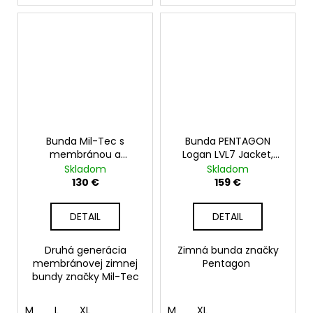
Bunda Mil-Tec s
Bunda PENTAGON
membránou a
Logan LVL7 Jacket,
flísovou vložkou GEN. II,
RAL7013
Skladom
Skladom
ranger green
130 €
159 €
DETAIL
DETAIL
Druhá generácia
Zimná bunda značky
membránovej zimnej
Pentagon
bundy značky Mil-Tec
M
L
XL
M
XL