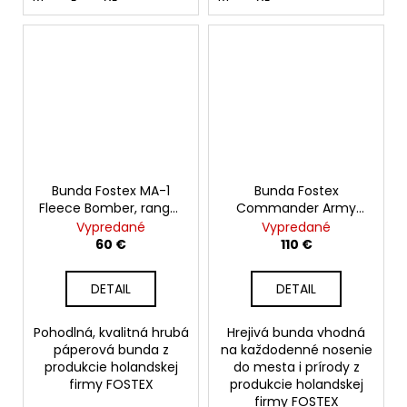
Bunda Fostex MA-1
Bunda Fostex
Fleece Bomber, ranger
Commander Army
green
Parka, olive
Vypredané
Vypredané
60 €
110 €
DETAIL
DETAIL
Pohodlná, kvalitná hrubá
Hrejivá bunda vhodná
páperová bunda z
na každodenné nosenie
produkcie holandskej
do mesta i prírody z
firmy FOSTEX
produkcie holandskej
firmy FOSTEX