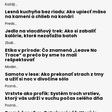
Každý...
Lesná kuchyňa bez riadu: Ako upiecť mäso
na kameni a chlieb na konári
Preds...
Jedlo na viacdňový trek: Ako si zabaliť
kalórie, ktoré nezaťažia batoh
Zbali...
Etika v prírode: Čo znamená „Leave No
Trace“ a prečo by sme to mali
rešpektovať
Moder...
Samota v lese: Ako prekonať strach z tmy
a užiť si noc v divočine sólo
Pozná...
Vrstvte ako profík: Systém troch vrstiev,
ktorý vás udrží v suchu počas celého dňa
Pozná...