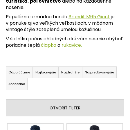
turistika, poľovníctvo
alebo na každodenné
á
nosenie.
j
Populárna armádna bunda
Brandit M65 Giant
je
s
v ponuke aj vo veľkých veľkostiach, v módnom
ť
vintage štýle zateplená umelou kožušinou.
?
V šatníku počas chladných dní vám nesmie chýbať
poriadne teplá
čiapka
a
rukavice.
R
HĽADAŤ
a
Odporúčame
Najlacnejšie
Najdrahšie
Najpredávanejšie
d
Abecedne
e
O
n
d
i
p
OTVORIŤ FILTER
e
o
p
r
V
ú
r