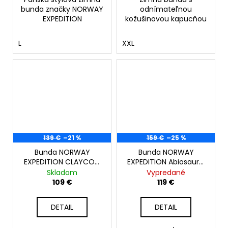
bunda značky NORWAY
odnímateľnou
EXPEDITION
kožušinovou kapucňou
L
XXL
139 €
–21 %
159 €
–25 %
Bunda NORWAY
Bunda NORWAY
EXPEDITION CLAYCON,
EXPEDITION Abiosaure,
dark navy
čierna
Skladom
Vypredané
109 €
119 €
DETAIL
DETAIL