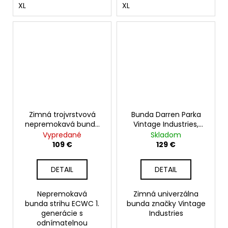
XL
XL
Zimná trojvrstvová
Bunda Darren Parka
nepremokavá bunda
Vintage Industries,
MIL-TEC, olive
čierna
Vypredané
Skladom
109 €
129 €
DETAIL
DETAIL
Nepremokavá
Zimná univerzálna
bunda strihu ECWC 1.
bunda značky Vintage
generácie s
Industries
odnímatelnou