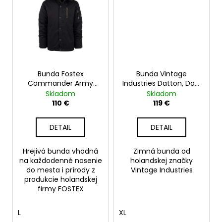
Bunda Fostex
Bunda Vintage
Commander Army
Industries Datton, Dark
Parka, čierna
Tan
Skladom
Skladom
110 €
119 €
DETAIL
DETAIL
Hrejivá bunda vhodná
Zimná bunda od
na každodenné nosenie
holandskej značky
do mesta i prírody z
Vintage Industries
produkcie holandskej
firmy FOSTEX
L
XL