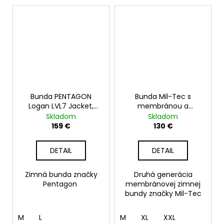
Bunda PENTAGON
Bunda Mil-Tec s
Logan LVL7 Jacket,
membránou a
coyote
flísovou vložkou GEN. II,
Skladom
Skladom
čierna
159 €
130 €
DETAIL
DETAIL
Zimná bunda značky
Druhá generácia
Pentagon
membránovej zimnej
bundy značky Mil-Tec
M
L
M
XL
XXL