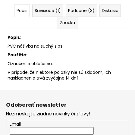
č
a
Popis
Súvisiace (1)
Podobné (3)
Diskusia
m
e
Značka
Popis
:
PVC nášivka na suchý zips
Použitie:
Označenie oblečenia.
V prípade, že niektoré položky nie sú skladom, ich
naskladnenie trvá zvyčajne 14 dní.
Z
á
Odoberať newsletter
p
Nezmeškajte žiadne novinky či zľavy!
ä
t
Email
i