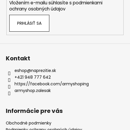
Vložením e-mailu súhlasíte s
podmienkami
e
ochrany osobných údajov
PRIHLÁSIŤ SA
Kontakt
eshop
@
naprezitie.sk
+421 948 777 642
https://facebook.com/armyshoping
armyshop.zalesak
Informácie pre vás
Obchodné podmienky
Podmienky ochrany osobných údajov