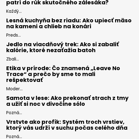
patrí do rúk skutočného zálesáka?
Každý...
Lesná kuchyňa bez riadu: Ako upiecť mäso
na kameni a chlieb na konári
Preds...
Jedlo na viacdňový trek: Ako si zabaliť
kalórie, ktoré nezaťažia batoh
Zbali...
Etika v prírode: Čo znamená „Leave No
Trace“ a prečo by sme to mali
rešpektovať
Moder...
Samota v lese: Ako prekonať strach z tmy
a užiť si noc v divočine sólo
Pozná...
Vrstvte ako profík: Systém troch vrstiev,
ktorý vás udrží v suchu počas celého dňa
Pozná...