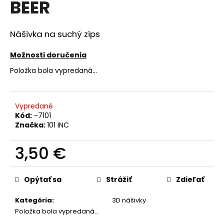
BEER
á
j
Nášivka na suchý zips
s
ť
Možnosti doručenia
?
Položka bola vypredaná…
Vypredané
Kód:
-7101
HĽADAŤ
Značka:
101 INC
3,50 €
O
Jednotková
d
cena:
Opýtať sa
Strážiť
Zdieľať
p
o
Kategória
:
3D nášivky
r
Položka bola vypredaná…
ú