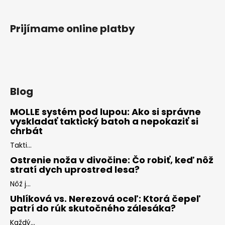
Prijímame online platby
Blog
MOLLE systém pod lupou: Ako si správne
vyskladať taktický batoh a nepokaziť si
chrbát
Takti...
Ostrenie noža v divočine: Čo robiť, keď nôž
stratí dych uprostred lesa?
Nôž j...
Uhlíková vs. Nerezová oceľ: Ktorá čepeľ
patrí do rúk skutočného zálesáka?
Každý...