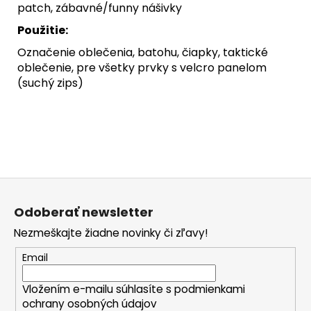
patch, zábavné/funny nášivky
Použitie:
Označenie oblečenia, batohu, čiapky, taktické
oblečenie, pre všetky prvky s velcro panelom
(suchý zips)
Z
á
Odoberať newsletter
p
Nezmeškajte žiadne novinky či zľavy!
ä
t
Email
i
Vložením e-mailu súhlasíte s
podmienkami
e
ochrany osobných údajov