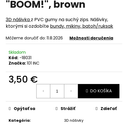
"BOOM!", brown
á
j
3D nášivka
z PVC gumy na suchý zips. Nášivky,
s
ktorými si ozdobíte
bundy
,
mikiny
,
batoh/ruksak
ť
?
Môžeme doručiť do:
11.8.2026
Možnosti doručenia
Skladom
Kód:
-18031
Značka:
101 INC
HĽADAŤ
3,50 €
Jednotková
O
DO KOŠÍKA
cena:
d
p
Opýtať sa
Strážiť
Zdieľať
o
r
Kategória
:
3D nášivky
ú