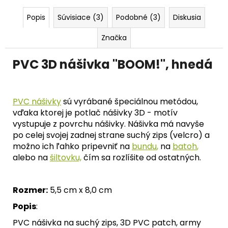
č
a
Popis
Súvisiace (3)
Podobné (3)
Diskusia
m
e
Značka
PVC 3D nášivka "
BOOM!", hnedá
PVC nášivky
sú vyrábané špeciálnou metódou,
vďaka ktorej je potlač nášivky 3D - motív
vystupuje z povrchu nášivky. Nášivka má navyše
po celej svojej zadnej strane suchý zips (velcro) a
možno ich ľahko pripevniť na
bundu
,
na
batoh
,
alebo na
šiltovku,
čím sa rozlíšite od ostatných.
Rozmer:
5,5 cm x 8,0 cm
Popis
:
PVC nášivka na suchý zips, 3D PVC patch, army