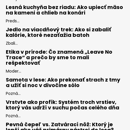
Lesná kuchyňa bez riadu: Ako upiecť mäso
na kameni a chlieb na konári
Preds...
Jedlo na viacdňový trek: Ako si zabaliť
kalórie, ktoré nezaťažia batoh
Zbali...
Etika v prírode: Čo znamená „Leave No
Trace“ a prečo by sme to mali
rešpektovať
Moder...
Samota v lese: Ako prekonať strach z tmy
a užiť si noc v divočine sólo
Pozná...
Vrstvte ako profík: Systém troch vrstiev,
ktorý vás udrží v suchu počas celého dňa
Pozná...
Pevná čepeľ vs. Zatvárací nôž: Ktorý je
lepší ako váš primárny nástroj do lesa?