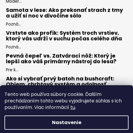
Moder...
Samota v lese: Ako prekonať strach z tmy
a užiť si noc v divočine sólo
Pozná...
Vrstvte ako profík: Systém troch vrstiev,
ktorý vás udrží v suchu počas celého dňa
Pozná...
Pevná čepeľ vs. Zatvárací nôž: Ktorý je
lepší ako váš primárny nástroj do lesa?
Pre k...
Ako si vybrať prvý batoh na bushcraft:
Objem, chrbtový systém a odolnosť
Keď s...
Tento web používa súbory cookie. Ďalším
prechádzaním tohto webu vyjadrujete súhlas s ich
používaním. Viac informácií
tu
.
ARCHÍV
Nastavenie
Vytvoril Shoptet