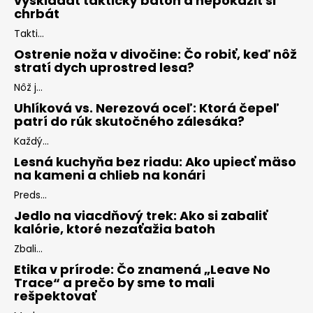
vyskladať taktický batoh a nepokaziť si
chrbát
Takti...
Ostrenie noža v divočine: Čo robiť, keď nôž
stratí dych uprostred lesa?
Nôž j...
Uhlíková vs. Nerezová oceľ: Ktorá čepeľ
patrí do rúk skutočného zálesáka?
Každý...
Lesná kuchyňa bez riadu: Ako upiecť mäso
na kameni a chlieb na konári
Preds...
Jedlo na viacdňový trek: Ako si zabaliť
kalórie, ktoré nezaťažia batoh
Zbali...
Etika v prírode: Čo znamená „Leave No
Trace“ a prečo by sme to mali
rešpektovať