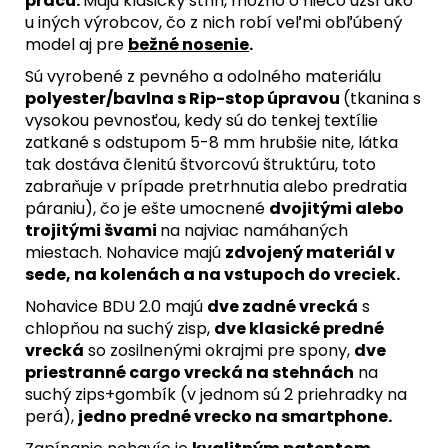
prácu.
Majú klasický strih, možno o niečo užší ako
u iných výrobcov, čo z nich robí veľmi obľúbený
model aj pre
bežné nosenie
.
Sú vyrobené z pevného a odolného
materiálu
polyester/bavlna s Rip-stop úpravou
(tkanina s
vysokou pevnosťou, kedy sú do tenkej textílie
zatkané s odstupom
5-8 mm hrubšie nite, látka
tak dostáva členitú štvorcovú štruktúru, toto
zabraňuje v prípade pretrhnutia alebo predratia
páraniu),
čo je ešte umocnené
dvojitými alebo
trojitými švami
na najviac namáhaných
miestach. Nohavice majú
zdvojený materiál v
sede, na kolenách a na vstupoch do vreciek.
Nohavice BDU 2.0 majú
dve zadné vrecká
s
chlopňou na suchý zisp,
dve klasické predné
vrecká
so zosilnenými okrajmi pre spony,
dve
priestranné cargo vrecká na stehnách
na
suchý zips+gombík (v jednom sú 2 priehradky na
perá),
jedno predné vrecko na smartphone.