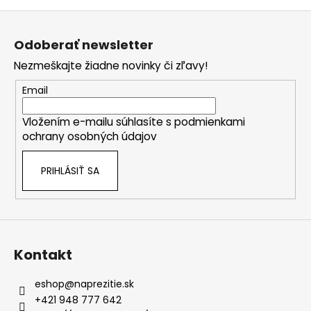
Z
á
Odoberať newsletter
p
Nezmeškajte žiadne novinky či zľavy!
ä
t
Email
i
Vložením e-mailu súhlasíte s
podmienkami
e
ochrany osobných údajov
PRIHLÁSIŤ SA
Kontakt
eshop
@
naprezitie.sk
+421 948 777 642