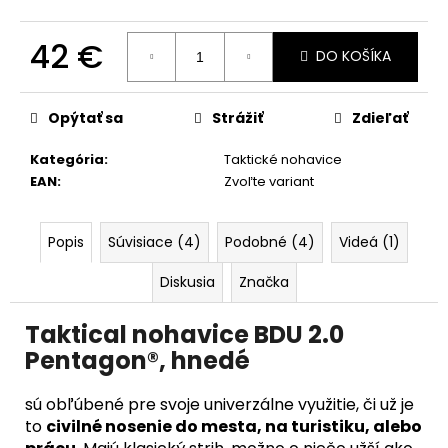
č
a
m
42 €
DO KOŠÍKA
e
Jednotková
cena:
Opýtať sa
Strážiť
Zdieľať
Kategória
:
Taktické nohavice
EAN
:
Zvoľte variant
Popis
Súvisiace (4)
Podobné (4)
Videá (1)
Diskusia
Značka
Taktical nohavice BDU 2.0
Pentagon®, hnedé
sú obľúbené pre svoje univerzálne využitie, či už je
to
civilné nosenie do mesta, na turistiku, alebo