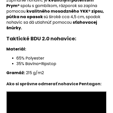
Zapínanie nohavíc je
kvalitným patentom
Prym®
spolu s gombíkom, rázporok sa zapína
pomocou
kvalitného mosadzného YKK® zipsu,
pútka na opasok
sú široké cca 4,5 cm, spodok
nohavíc sa dá utiahnúť pomocou
sťahovacej
šnúrky.
Taktické BDU 2.0 nohavice:
Materiál:
65% Polyester
35% Bavlna+Ripstop
Gramáž:
215 g/m2
Ako si správne odmerať nohavice Pentagon: