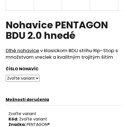
á
j
s
Nohavice PENTAGON
ť
BDU 2.0 hnedé
?
Dlhé nohavice
v klasickom BDU strihu Rip-Stop s
množstvom vreciek a kvalitným trojitým šitím
HĽADAŤ
ČÍSLO NOHAVÍC
O
d
Možnosti doručenia
p
o
Zvoľte variant
r
Kód:
Zvoľte variant
ú
Značka:
PENTAGON®