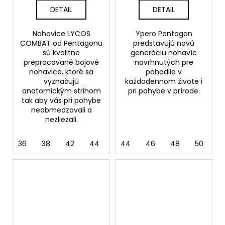
DETAIL
DETAIL
Nohavice LYCOS
Ypero Pentagon
COMBAT od Pentagonu
predstavujú novú
sú kvalitne
generáciu nohavíc
prepracované bojové
navrhnutých pre
nohavice, ktoré sa
pohodlie v
vyznačujú
každodennom živote i
anatomickým strihom
pri pohybe v prírode.
tak aby vás pri pohybe
neobmedzovali a
nezliezali.
36
38
42
44
46
44
48
46
50
48
52
50
54
5