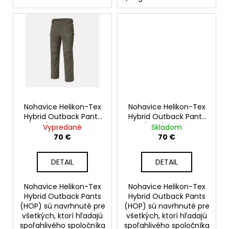
č
a
m
e
Nohavice Helikon-Tex
Nohavice Helikon-Tex
Hybrid Outback Pants
Hybrid Outback Pants
(HOP), Taiga Green
(HOP), čierne
Vypredané
Skladom
70 €
70 €
DETAIL
DETAIL
Nohavice Helikon-Tex
Nohavice Helikon-Tex
Hybrid Outback Pants
Hybrid Outback Pants
(HOP) sú navrhnuté pre
(HOP) sú navrhnuté pre
všetkých, ktorí hľadajú
všetkých, ktorí hľadajú
spoľahlivého spoločníka
spoľahlivého spoločníka