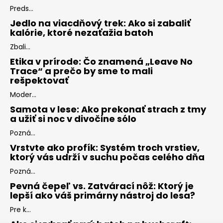
Preds...
Jedlo na viacdňový trek: Ako si zabaliť
kalórie, ktoré nezaťažia batoh
Zbali...
Etika v prírode: Čo znamená „Leave No
Trace“ a prečo by sme to mali
rešpektovať
Moder...
Samota v lese: Ako prekonať strach z tmy
a užiť si noc v divočine sólo
Pozná...
Vrstvte ako profík: Systém troch vrstiev,
ktorý vás udrží v suchu počas celého dňa
Pozná...
Pevná čepeľ vs. Zatvárací nôž: Ktorý je
lepší ako váš primárny nástroj do lesa?
Pre k...