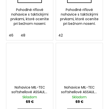
Pohodlné riflové
Pohodlné riflové
nohavice s taktickými
nohavice s taktickými
prvkami, ktoré oceníte
prvkami, ktoré oceníte
pri bežnom nosení.
pri bežnom nosení.
46
48
42
Nohavice MIL-TEC
Nohavice MIL-TEC
softshellové ASSAULT,
softshellové ASSAULT,
čierne
Ranger green
Skladom
Skladom
69 €
69 €