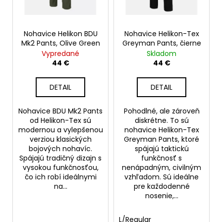
p
t
á
r
o
j
o
Nohavice Helikon BDU
Nohavice Helikon-Tex
v
s
Mk2 Pants, Olive Green
Greyman Pants, čierne
d
ť
Vypredané
Skladom
u
?
44 €
44 €
k
t
DETAIL
DETAIL
o
v
Nohavice BDU Mk2 Pants
Pohodlné, ale zároveň
HĽADAŤ
od Helikon-Tex sú
diskrétne. To sú
modernou a vylepšenou
nohavice Helikon-Tex
verziou klasických
Greyman Pants, ktoré
bojových nohavíc.
spájajú taktickú
O
Spájajú tradičný dizajn s
funkčnosť s
d
vysokou funkčnosťou,
nenápadným, civilným
čo ich robí ideálnymi
vzhľadom. Sú ideálne
p
na...
pre každodenné
o
nosenie,...
r
ú
L/Regular