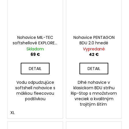
Nohavice MIL-TEC
Nohavice PENTAGON
softshellové EXPLORER,
BDU 2.0 hnedé
čierne
Skladom
Vypredané
69 €
42 €
DETAIL
DETAIL
Vodu odpudzujúce
Dlhé nohavice v
softshell nohavice s
klasickom BDU strihu
mäkkou fleecovou
Rip-Stop s množstvom
podšívkou
vreciek a kvalitným
trojitým šitím
XL