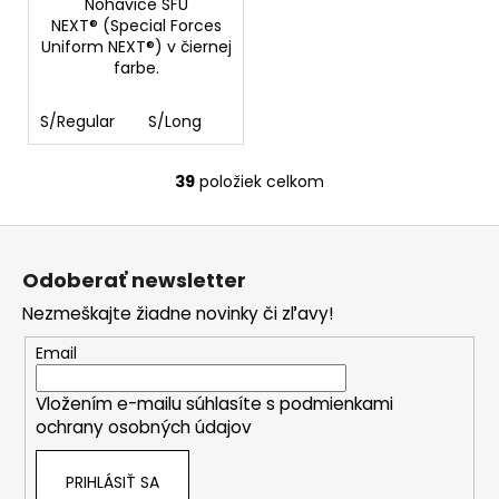
Nohavice SFU
NEXT® (Special Forces
Uniform NEXT®) v čiernej
farbe.
S/Regular
S/Long
39
položiek celkom
O
v
Z
l
á
á
Odoberať newsletter
d
p
a
Nezmeškajte žiadne novinky či zľavy!
ä
c
t
Email
i
i
e
Vložením e-mailu súhlasíte s
podmienkami
e
p
ochrany osobných údajov
r
v
PRIHLÁSIŤ SA
k