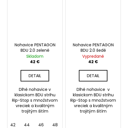
Nohavice PENTAGON
Nohavice PENTAGON
BDU 2.0 zelené
BDU 2.0 šedé
Skladom
Vypredané
42 €
42 €
DETAIL
DETAIL
Dlhé nohavice v
Dlhé nohavice v
klasickom BDU strihu
klasickom BDU strihu
Rip-Stop s množstvom
Rip-Stop s množstvom
vreciek a kvalitným
vreciek a kvalitným
trojitým šitím
trojitým šitím
42
44
46
48
52
54
58