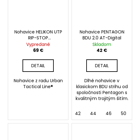
Nohavice HELIKON UTP
Nohavice PENTAGON
RIP-STOP
BDU 2.0 AT-Digital
POLYCOTTON, Taiga
Vypredané
Skladom
green
69 €
42 €
DETAIL
DETAIL
Nohavice z radu Urban
Dlhé nohavice v
Tactical Line®
klasickom BDU strihu od
spoločnosti Pentagon s
kvalitným trojitým šitím.
42
44
46
50
5