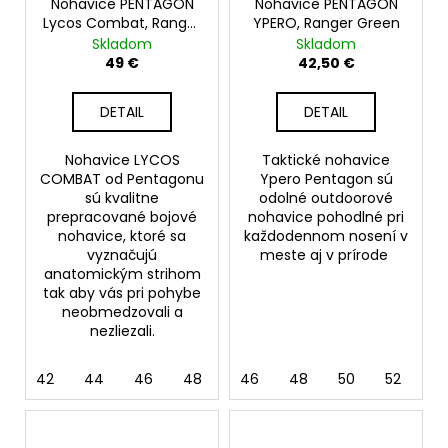
Nohavice PENTAGON
Nohavice PENTAGON
Lycos Combat, Ranger
YPERO, Ranger Green
Green
Skladom
Skladom
49 €
42,50 €
DETAIL
DETAIL
Nohavice LYCOS
Taktické nohavice
COMBAT od Pentagonu
Ypero Pentagon sú
sú kvalitne
odolné outdoorové
prepracované bojové
nohavice pohodlné pri
nohavice, ktoré sa
každodennom nosení v
vyznačujú
meste aj v prírode
anatomickým strihom
tak aby vás pri pohybe
neobmedzovali a
nezliezali.
42
44
46
48
52
46
48
50
52