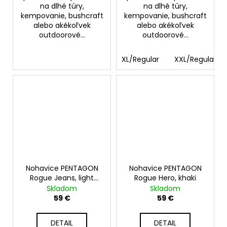
na dlhé túry,
na dlhé túry,
kempovanie, bushcraft
kempovanie, bushcraft
alebo akékoľvek
alebo akékoľvek
outdoorové...
outdoorové...
XL/Regular
XXL/Regular
Nohavice PENTAGON
Nohavice PENTAGON
Rogue Jeans, light
Rogue Hero, khaki
indigo blue
Skladom
Skladom
59 €
59 €
DETAIL
DETAIL