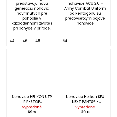
predstavujú novú
nohavice ACU 2.0 –
generáciu nohavíc
Army Combat Uniform
navrhnutých pre
od Pentagonu sú
pohodlie v
predovšetkým bojové
každodennom živote i
nohavice
pri pohybe v prírode.
44
46
48
54
Nohavice HELIKON UTP
Nohavice Helikon SFU
RIP-STOP
NEXT PANTS® -
POLYCOTTON, čierne
POLYCOTTON RIPSTOP,
Vypredané
Vypredané
Shadow Grey
69 €
39 €