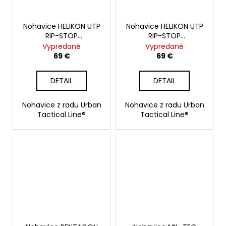
Nohavice HELIKON UTP
Nohavice HELIKON UTP
RIP-STOP
RIP-STOP
POLYCOTTON, Olive
POLYCOTTON, Jungle
Vypredané
Vypredané
Green
Green
69 €
69 €
DETAIL
DETAIL
Nohavice z radu Urban
Nohavice z radu Urban
Tactical Line®
Tactical Line®