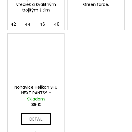
vreciek a kvalitným
Green farbe.
trojitým šitím
42
44
46
48
50
52
Nohavice Helikon SFU
NEXT PANTS® -
POLYCOTTON RIPSTOP,
Skladom
čierne
39 €
DETAIL