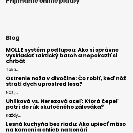
Prijímame online platby
Blog
MOLLE systém pod lupou: Ako si správne
vyskladať taktický batoh a nepokaziť si
chrbát
Takti...
Ostrenie noža v divočine: Čo robiť, keď nôž
stratí dych uprostred lesa?
Nôž j...
Uhlíková vs. Nerezová oceľ: Ktorá čepeľ
patrí do rúk skutočného zálesáka?
Každý...
Lesná kuchyňa bez riadu: Ako upiecť mäso
na kameni a chlieb na konári