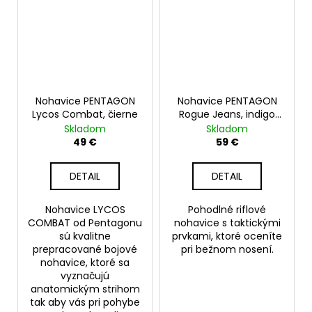
Nohavice PENTAGON
Nohavice PENTAGON
Lycos Combat, čierne
Rogue Jeans, indigo
blue
Skladom
Skladom
49 €
59 €
DETAIL
DETAIL
Nohavice LYCOS
Pohodlné riflové
COMBAT od Pentagonu
nohavice s taktickými
sú kvalitne
prvkami, ktoré oceníte
prepracované bojové
pri bežnom nosení.
nohavice, ktoré sa
vyznačujú
anatomickým strihom
tak aby vás pri pohybe