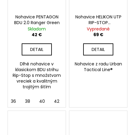
Nohavice PENTAGON
Nohavice HELIKON UTP
BDU 2.0 Ranger Green
RIP-STOP
POLYCOTTON,
Skladom
Vypredané
Adaptive Green
42 €
69 €
DETAIL
DETAIL
Dlhé nohavice v
Nohavice z radu Urban
klasickom BDU strihu
Tactical Line®
Rip-Stop s množstvom
vreciek a kvalitným
trojitým šitím
36
38
40
42
44
46
48
50
56