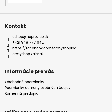
y
v
ý
p
i
Kontakt
s
u
eshop
@
naprezitie.sk
+421 948 777 642
https://facebook.com/armyshoping
armyshop.zalesak
Informácie pre vás
Obchodné podmienky
Podmienky ochrany osobných údajov
Kamenná predajňa