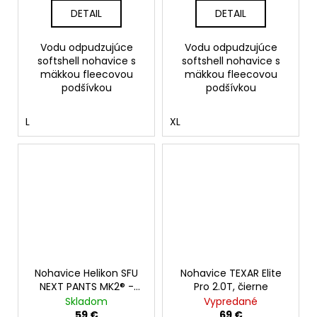
DETAIL
DETAIL
Vodu odpudzujúce
Vodu odpudzujúce
softshell nohavice s
softshell nohavice s
mäkkou fleecovou
mäkkou fleecovou
podšívkou
podšívkou
L
XL
Nohavice Helikon SFU
Nohavice TEXAR Elite
NEXT PANTS MK2® -
Pro 2.0T, čierne
POLYCOTTON
Skladom
Vypredané
STRETCH RIPSTOP,
59 €
69 €