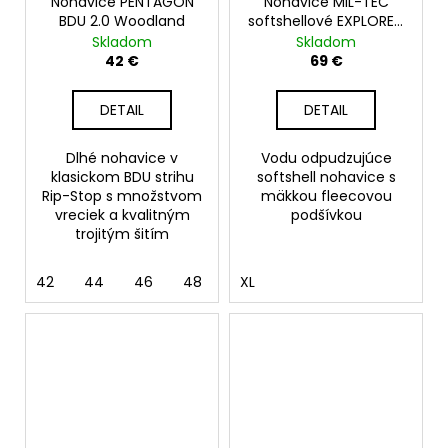
Nohavice PENTAGON
Nohavice MIL-TEC
BDU 2.0 Woodland
softshellové EXPLORER,
olive
Skladom
Skladom
42 €
69 €
DETAIL
DETAIL
Dlhé nohavice v
Vodu odpudzujúce
klasickom BDU strihu
softshell nohavice s
Rip-Stop s množstvom
mäkkou fleecovou
vreciek a kvalitným
podšívkou
trojitým šitím
42
44
46
48
50
XL