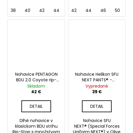
38
40
42
44
46
42
48
44
50
46
52
50
54
5
Nohavice PENTAGON
Nohavice Helikon SFU
BDU 2.0 Coyote rip-
NEXT PANTS® -
stop
POLYCOTTON RIPSTOP,
Skladom
Vypredané
Olive Green
42 €
39 €
DETAIL
DETAIL
Dlhé nohavice v
Nohavice SFU
klasickom BDU strihu
NEXT® (Special Forces
Rip-Stop s množstvom
Uniform NEXT®) v Olive