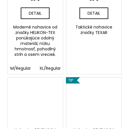
čierne
DETAIL
DETAIL
Moderné nohavice od
Taktické nohavice
značky HELIKON-TEX
značky TEXAR
ponúkajúce odolný
materiál, nízku
hmotnosť, pohodlný
strih a osem vreciek.
M/Regular
XL/Regular
XXL/Regular
TIP