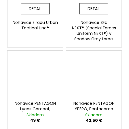
DETAIL
DETAIL
Nohavice z radu Urban
Nohavice SFU
Tactical Line®
NEXT® (Special Forces
Uniform NEXT®) v
Shadow Grey farbe.
Nohavice PENTAGON
Nohavice PENTAGON
Lycos Combat,
YPERO, Pentacamo
Pentacamo
Skladom
Skladom
49 €
42,50 €