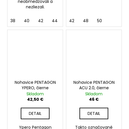
neobmedzovali a
nezliezali.
38
40
42
44
46
42
48
48
50
50
52
Nohavice PENTAGON
Nohavice PENTAGON
YPERO, čierne
ACU 2.0, čierne
Skladom
Skladom
42,50 €
46 €
DETAIL
DETAIL
Ypero Pentagon
Takto označované