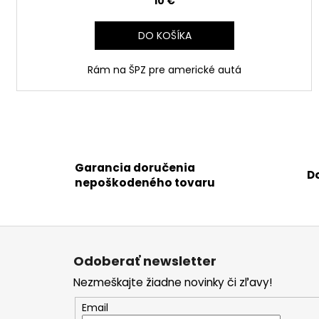
10 €
DO KOŠÍKA
Rám na ŠPZ pre americké autá
Garancia doručenia
D
nepoškodeného tovaru
Z
á
Odoberať newsletter
p
Nezmeškajte žiadne novinky či zľavy!
ä
t
Email