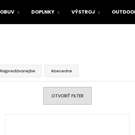
OBUV
DOPLNKY
VÝSTROJ
OUTDOO
Čo potrebujete nájsť?
HĽADAŤ
Najpredávanejšie
Abecedne
Odporúčame
OTVORIŤ FILTER