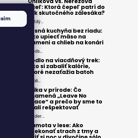
Uhlíková vs. Nerezová
oceľ: Ktorá čepeľ patrí do
rúk skutočného zálesáka?
asím
Každý...
Lesná kuchyňa bez riadu:
Ako upiecť mäso na
kameni a chlieb na konári
Preds...
Jedlo na viacdňový trek:
Ako si zabaliť kalórie,
ktoré nezaťažia batoh
Zbali...
Etika v prírode: Čo
znamená „Leave No
Trace“ a prečo by sme to
mali rešpektovať
Moder...
Samota v lese: Ako
prekonať strach z tmy a
užiť si noc v divočine sólo