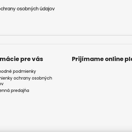
y
chrany osobných údajov
v
ý
p
i
s
u
rmácie pre vás
Prijímame online p
odné podmienky
ienky ochrany osobných
ov
nná predajňa