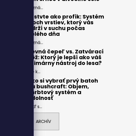
Pozná...
Vrstvte ako profík: Systém
troch vrstiev, ktorý vás
udrží v suchu počas
celého dňa
Pozná...
Pevná čepeľ vs. Zatvárací
nôž: Ktorý je lepší ako váš
primárny nástroj do lesa?
Pre k...
Ako si vybrať prvý batoh
na bushcraft: Objem,
chrbtový systém a
odolnosť
Keď s...
ARCHÍV