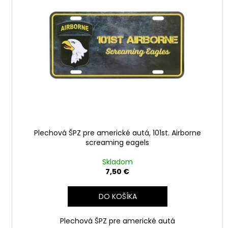
i
d
s
u
p
k
r
t
o
o
d
v
u
k
t
o
v
Plechová ŠPZ pre americké autá, 101st. Airborne
screaming eagels
Skladom
7,50 €
DO KOŠÍKA
Plechová ŠPZ pre americké autá