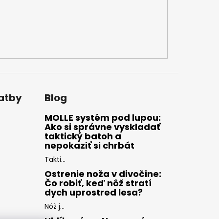
latby
Blog
MOLLE systém pod lupou:
Ako si správne vyskladať
taktický batoh a
nepokaziť si chrbát
Takti...
Ostrenie noža v divočine:
Čo robiť, keď nôž stratí
dych uprostred lesa?
Nôž j...