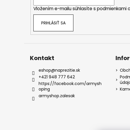
i
Vložením e-mailu súhlasíte s
podmienkami o
e
PRIHLÁSIŤ SA
Kontakt
Info
eshop
@
naprezitie.sk
Obch
+421 948 777 642
Podm
údaj
https://facebook.com/armysh
oping
Kame
armyshop.zalesak