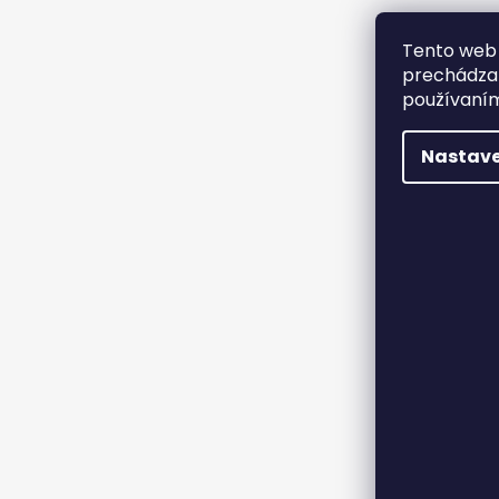
Tento web 
prechádzan
používaním
Nastave