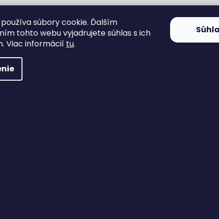
používa súbory cookie. Ďalším
Súhl
ím tohto webu vyjadrujete súhlas s ich
. Viac informácií
tu
.
nie