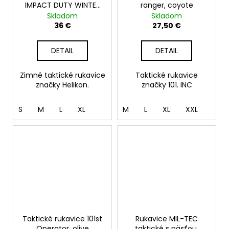
IMPACT DUTY WINTER
ranger, coyote
MK2, čierne
Skladom
Skladom
36 €
27,50 €
DETAIL
DETAIL
Zimné taktické rukavice
Taktické rukavice
značky Helikon.
značky 101. INC
S
M
L
XL
M
L
XL
XXL
Taktické rukavice 101st
Rukavice MIL-TEC
Operator, olive
taktické s päsťou,