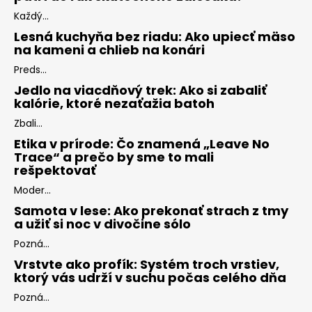
Každý...
Lesná kuchyňa bez riadu: Ako upiecť mäso
na kameni a chlieb na konári
Preds...
Jedlo na viacdňový trek: Ako si zabaliť
kalórie, ktoré nezaťažia batoh
Zbali...
Etika v prírode: Čo znamená „Leave No
Trace“ a prečo by sme to mali
rešpektovať
Moder...
Samota v lese: Ako prekonať strach z tmy
a užiť si noc v divočine sólo
Pozná...
Vrstvte ako profík: Systém troch vrstiev,
ktorý vás udrží v suchu počas celého dňa
Pozná...