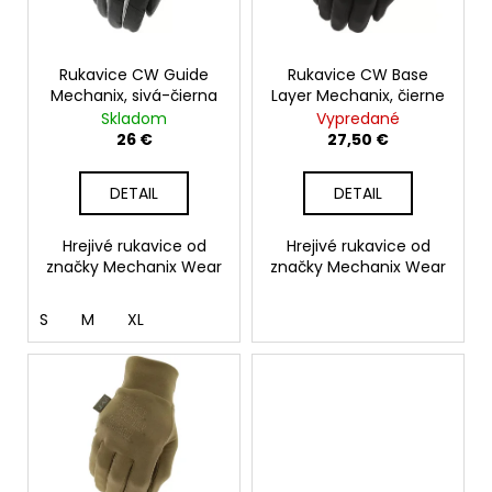
p
t
á
r
o
j
o
Rukavice CW Guide
Rukavice CW Base
v
s
Mechanix, sivá-čierna
Layer Mechanix, čierne
d
ť
Skladom
Vypredané
u
?
26 €
27,50 €
k
t
DETAIL
DETAIL
o
v
Hrejivé rukavice od
Hrejivé rukavice od
HĽADAŤ
značky Mechanix Wear
značky Mechanix Wear
S
M
XL
O
d
p
o
r
ú