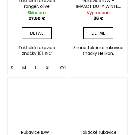
Taktické rukavice
Rukavice IDW -
ranger, olive
IMPACT DUTY WINTER
MK2, šedé
Skladom
Vypredané
27,50 €
36 €
DETAIL
DETAIL
Taktické rukavice
Zimné taktické rukavice
značky 101. INC
značky Helikon.
S
M
L
XL
XXL
Rukavice IDW -
Taktické rukavice