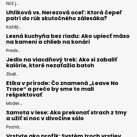
Nôž j...
Uhlíková vs. Nerezová oceľ: Ktorá čepeľ
patrí do rúk skutočného zálesáka?
Každý...
Lesná kuchyňa bez riadu: Ako upiecť mäso
na kameni a chlieb na konári
Preds...
Jedlo na viacdňový trek: Ako si zabaliť
kalórie, ktoré nezaťažia batoh
Zbali...
Etika v prírode: Čo znamená „Leave No
Trace“ a prečo by sme to mali
rešpektovať
Moder...
Samota v lese: Ako prekonať strach z tmy
a užiť si noc v divočine sólo
Pozná...
Vrstvte ako profík: Systém troch vrstiev,