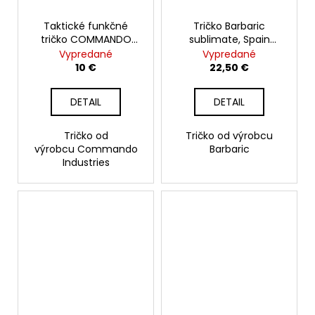
č
a
Taktické funkčné
Tričko Barbaric
m
tričko COMMANDO
sublimate, Spain
e
QuickDry, šedé
Legion
Vypredané
Vypredané
10 €
22,50 €
DETAIL
DETAIL
Tričko od
Tričko od výrobcu
výrobcu Commando
Barbaric
Industries