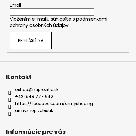
c
t
Email
i
i
e
Vložením e-mailu súhlasíte s
podmienkami
e
p
ochrany osobných údajov
r
v
PRIHLÁSIŤ SA
k
y
v
ý
p
i
Kontakt
s
u
eshop
@
naprezitie.sk
+421 948 777 642
https://facebook.com/armyshoping
armyshop.zalesak
Informácie pre vás