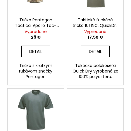
p
t
á
r
o
j
o
Tričko Pentagon
Taktické funkčné
v
s
Tactical Apollo Tac-
tričko 101 INC, QuickDry
d
ť
Fresh, pentacamo
polo, olive
Vypredané
Vypredané
u
?
29 €
17,50 €
k
t
DETAIL
DETAIL
o
v
Tričko s krátkym
Taktická polokošeľa
HĽADAŤ
rukávom značky
Quick Dry vyrobená zo
Pentagon
100% polyesteru.
O
d
p
o
r
ú