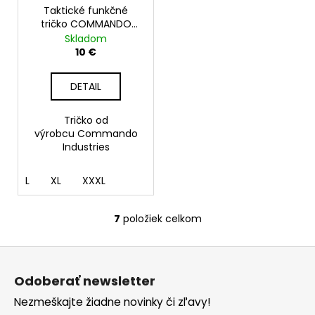
Taktické funkčné
tričko COMMANDO
QuickDry, čierne
Skladom
10 €
DETAIL
Tričko od
výrobcu Commando
Industries
L
XL
XXXL
7
položiek celkom
O
v
Z
l
á
á
Odoberať newsletter
d
p
a
Nezmeškajte žiadne novinky či zľavy!
ä