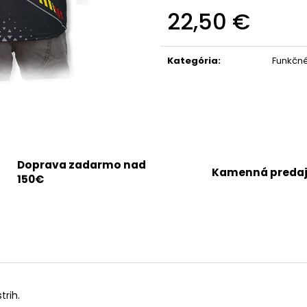
22,50 €
Jednotková
cena:
Kategória
:
Funkčné
Doprava zadarmo nad
Kamenná preda
150€
trih.