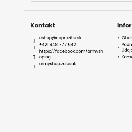
Kontakt
Info
eshop
@
naprezitie.sk
Obch
+421 948 777 642
Podm
údaj
https://facebook.com/armysh
oping
Kame
armyshop.zalesak