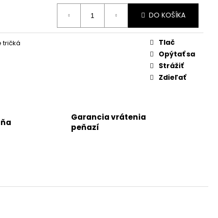
DO KOŠÍKA
Tlač
 tričká
Opýtať sa
Strážiť
Zdieľať
Garancia vrátenia
jňa
peňazí