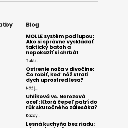
latby
Blog
MOLLE systém pod lupou:
Ako si správne vyskladať
taktický batoh a
nepokaziť si chrbát
Takti...
Ostrenie noža v divočine:
Čo robiť, keď nôž stratí
dych uprostred lesa?
Nôž j...
Uhlíková vs. Nerezová
oceľ: Ktorá čepeľ patrí do
rúk skutočného zálesáka?
Každý...
Lesná kuchyňa bez riadu: