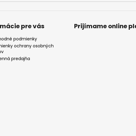
rmácie pre vás
Prijímame online p
odné podmienky
ienky ochrany osobných
ov
nná predajňa