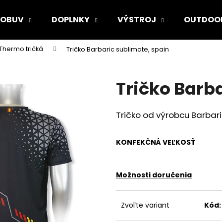
OBUV
DOPLNKY
VÝSTROJ
OUTDOO
Thermo tričká
Tričko Barbaric sublimate, spain
Čo potrebujete nájsť?
Tričko Barb
HĽADAŤ
Tričko od výrobcu Barbar
Odporúčame
KONFEKČNÁ VEĽKOSŤ
Možnosti doručenia
Zvoľte variant
Kód: