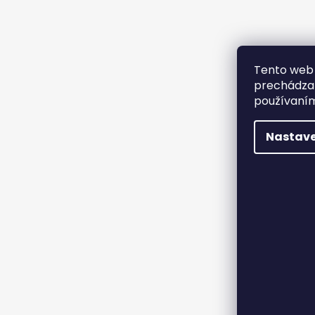
Tento web 
prechádzan
používaním
Nastave