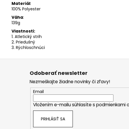
Materiál
:
100% Polyester
Váha
:
139g
Vlastnosti:
1. Atletický strih
2. Priedušný
3. Rýchloschnúci
Z
á
Odoberať newsletter
p
Nezmeškajte žiadne novinky či zľavy!
ä
t
Email
i
Vložením e-mailu súhlasíte s
podmienkami o
e
PRIHLÁSIŤ SA