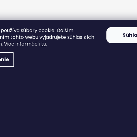
používa súbory cookie. Ďalším
Súhl
ím tohto webu vyjadrujete súhlas s ich
. Viac informácií
tu
.
nie