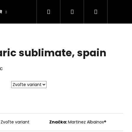
Hľadať
Prihlásenie
Nákupný
R
ARMY ORIGINAL
Kamenná predajňa
košík
aric sublimate, spain
ic
Zvoľte variant
Značka:
Martinez Albainox®