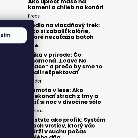
Ako upiecť mäso na
kameni a chlieb na konári
Preds...
Jedlo na viacdňový trek:
Ako si zabaliť kalórie,
asím
ktoré nezaťažia batoh
Zbali...
Etika v prírode: Čo
znamená „Leave No
Trace“ a prečo by sme to
mali rešpektovať
Moder...
Samota v lese: Ako
prekonať strach z tmy a
užiť si noc v divočine sólo
Pozná...
Vrstvte ako profík: Systém
troch vrstiev, ktorý vás
udrží v suchu počas
celého dňa