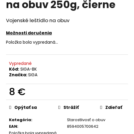
na obuv 250g, čierne
á
j
Vojenské leštidlo na obuv
s
ť
Možnosti doručenia
?
Položka bola vypredaná…
Vypredané
Kód:
SIGA-BK
HĽADAŤ
Značka:
SIGA
8 €
O
Jednotková
d
cena:
Opýtať sa
Strážiť
Zdieľať
p
o
Kategória
:
Starostlivosť o obuv
r
EAN
:
8594005700642
ú
Položka bola vypredaná…