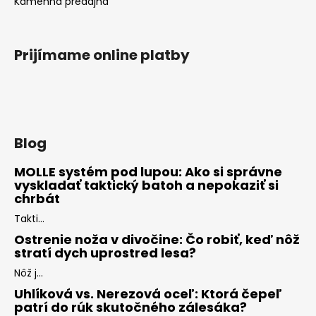
Kamenná predajňa
Prijímame online platby
Blog
MOLLE systém pod lupou: Ako si správne
vyskladať taktický batoh a nepokaziť si
chrbát
Takti...
Ostrenie noža v divočine: Čo robiť, keď nôž
stratí dych uprostred lesa?
Nôž j...
Uhlíková vs. Nerezová oceľ: Ktorá čepeľ
patrí do rúk skutočného zálesáka?