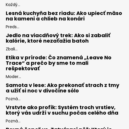
Každý...
Lesná kuchyňa bez riadu: Ako upiecť mäso
na kameni a chlieb na konári
Preds...
Jedlo na viacdňový trek: Ako si zabaliť
kalórie, ktoré nezaťažia batoh
Zbali...
Etika v prírode: Čo znamená „Leave No
Trace“ a prečo by sme to mali
rešpektovať
Moder...
Samota v lese: Ako prekonať strach z tmy
a užiť si noc v divočine sólo
Pozná...
Vrstvte ako profík: Systém troch vrstiev,
ktorý vás udrží v suchu počas celého dňa
Pozná...