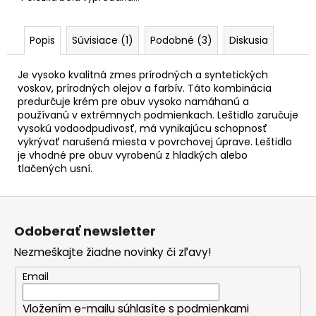
č
a
m
Popis
Súvisiace (1)
Podobné (3)
Diskusia
e
Je vysoko kvalitná zmes prírodných a syntetických
voskov, prírodných olejov a farbív. Táto kombinácia
predurčuje krém pre obuv vysoko namáhanú a
používanú v extrémnych podmienkach. Leštidlo zaručuje
vysokú vodoodpudivosť, má vynikajúcu schopnosť
vykrývať narušená miesta v povrchovej úprave. Leštidlo
je vhodné pre obuv vyrobenú z hladkých alebo
tlačených usní.
Z
á
Odoberať newsletter
p
Nezmeškajte žiadne novinky či zľavy!
ä
t
Email
i
Vložením e-mailu súhlasíte s
podmienkami
e