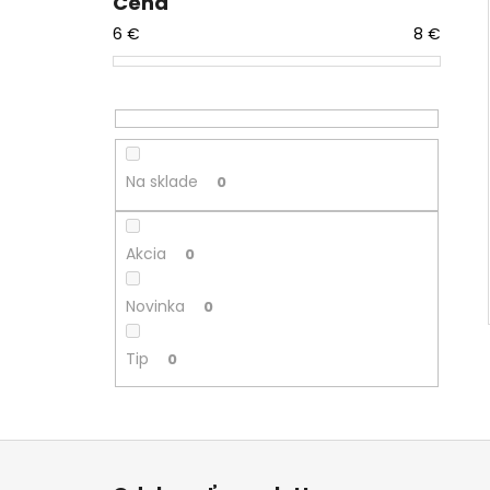
Cena
6
€
8
€
Na sklade
0
Akcia
0
Novinka
0
Tip
0
Z
á