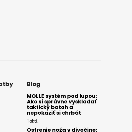
latby
Blog
MOLLE systém pod lupou:
Ako si správne vyskladať
taktický batoh a
nepokaziť si chrbát
Takti...
Ostrenie noža v divočine: