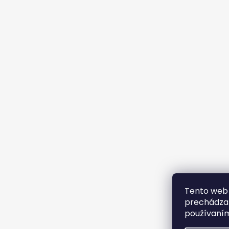
Tento web 
prechádzan
používaním