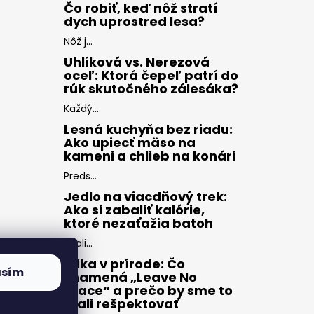
Čo robiť, keď nôž stratí
dych uprostred lesa?
Nôž j...
Uhlíková vs. Nerezová
oceľ: Ktorá čepeľ patrí do
rúk skutočného zálesáka?
Každý...
Lesná kuchyňa bez riadu:
Ako upiecť mäso na
kameni a chlieb na konári
Preds...
Jedlo na viacdňový trek:
Ako si zabaliť kalórie,
ktoré nezaťažia batoh
Zbali...
Etika v prírode: Čo
asím
znamená „Leave No
Trace“ a prečo by sme to
mali rešpektovať