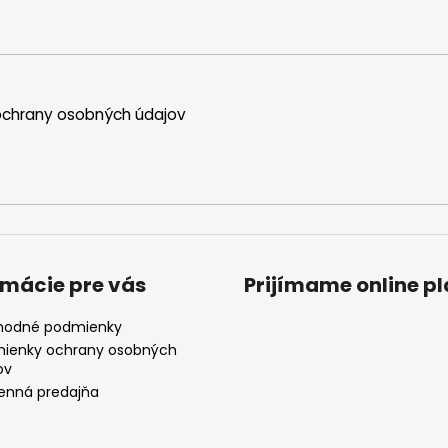
a
c
i
e
p
chrany osobných údajov
r
v
k
y
v
ý
p
i
rmácie pre vás
Prijímame online p
s
u
odné podmienky
ienky ochrany osobných
ov
nná predajňa