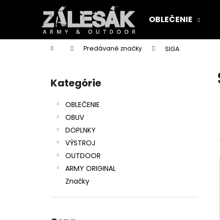
K
Prejsť
na
o
OBLEČENIE
obsah
Späť
Späť
š
do
do
í
Domov
Predávané značky
SIGA
k
obchodu
obchodu
B
o
Kategórie
Preskočiť
č
kategórie
n
OBLEČENIE
ý
OBUV
p
DOPLNKY
a
VÝSTROJ
n
OUTDOOR
e
ARMY ORIGINAL
l
Značky