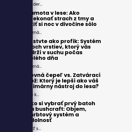
Moder...
Samota v lese: Ako
prekonať strach z tmy a
užiť si noc v divočine sólo
Pozná...
Vrstvte ako profík: Systém
troch vrstiev, ktorý vás
udrží v suchu počas
celého dňa
Pozná...
Pevná čepeľ vs. Zatvárací
nôž: Ktorý je lepší ako váš
primárny nástroj do lesa?
Pre k...
Ako si vybrať prvý batoh
na bushcraft: Objem,
chrbtový systém a
odolnosť
Keď s...