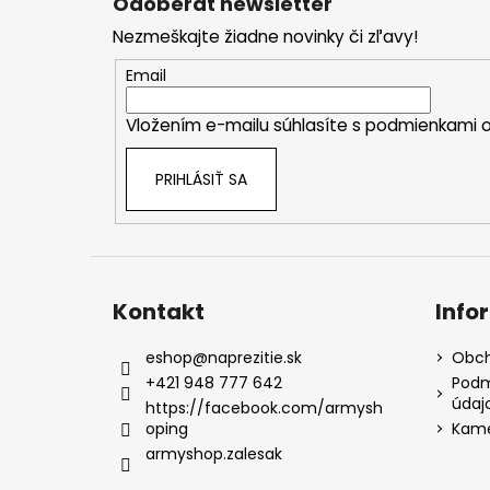
Odoberať newsletter
p
Nezmeškajte žiadne novinky či zľavy!
ä
t
Email
i
Vložením e-mailu súhlasíte s
podmienkami o
e
PRIHLÁSIŤ SA
Kontakt
Info
eshop
@
naprezitie.sk
Obch
+421 948 777 642
Podm
údaj
https://facebook.com/armysh
oping
Kame
armyshop.zalesak