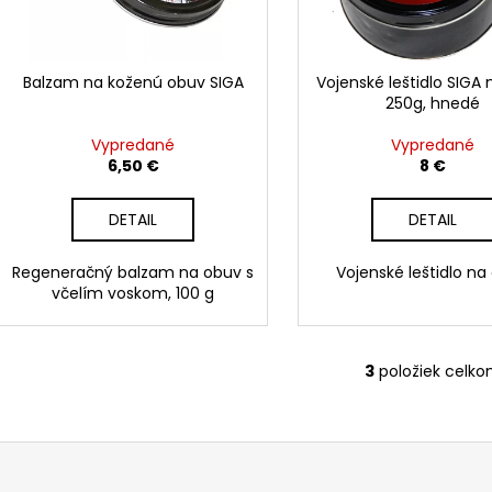
o
r
d
o
u
d
Balzam na koženú obuv SIGA
Vojenské leštidlo SIGA
k
250g, hnedé
u
t
k
Vypredané
Vypredané
o
t
6,50 €
8 €
v
o
DETAIL
DETAIL
v
Regeneračný balzam na obuv s
Vojenské leštidlo na
včelím voskom, 100 g
3
položiek celk
O
v
l
á
d