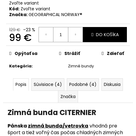
č
Zvoľte variant
a
Kód:
Zvoľte variant
m
Značka:
GEOGRAPHICAL NORWAY®
e
129 €
–23 %
99 €
DO KOŠÍKA
Jednotková
cena:
Opýtať sa
Strážiť
Zdieľať
Kategória
:
Zimné bundy
Popis
Súvisiace (4)
Podobné (4)
Diskusia
Značka
Zimná bunda CITERNIER
Pánska
zimná bunda/vetrovka
vhodná pre
šport a tiež voľný čas počas chladných zimných