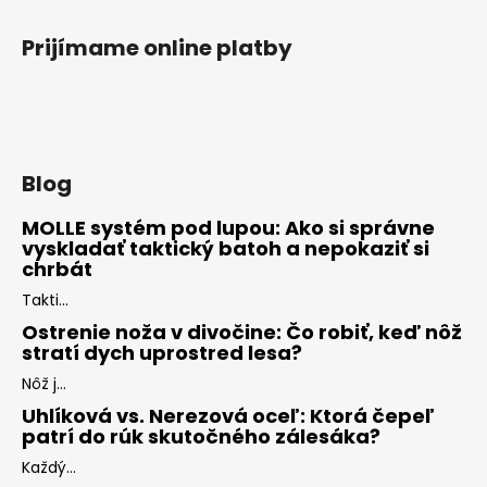
Prijímame online platby
Blog
MOLLE systém pod lupou: Ako si správne
vyskladať taktický batoh a nepokaziť si
chrbát
Takti...
Ostrenie noža v divočine: Čo robiť, keď nôž
stratí dych uprostred lesa?
Nôž j...
Uhlíková vs. Nerezová oceľ: Ktorá čepeľ
patrí do rúk skutočného zálesáka?
Každý...