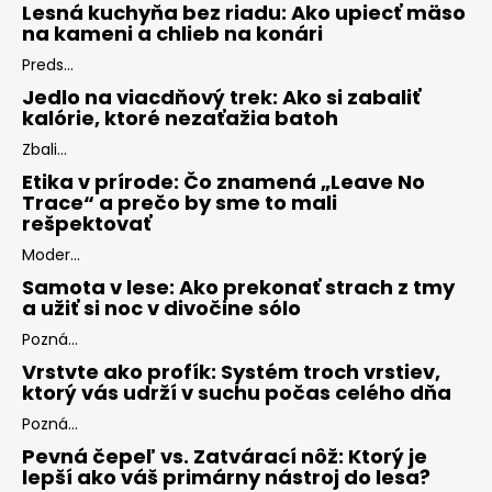
Lesná kuchyňa bez riadu: Ako upiecť mäso
na kameni a chlieb na konári
Preds...
Jedlo na viacdňový trek: Ako si zabaliť
kalórie, ktoré nezaťažia batoh
Zbali...
Etika v prírode: Čo znamená „Leave No
Trace“ a prečo by sme to mali
rešpektovať
Moder...
Samota v lese: Ako prekonať strach z tmy
a užiť si noc v divočine sólo
Pozná...
Vrstvte ako profík: Systém troch vrstiev,
ktorý vás udrží v suchu počas celého dňa
Pozná...
Pevná čepeľ vs. Zatvárací nôž: Ktorý je
lepší ako váš primárny nástroj do lesa?