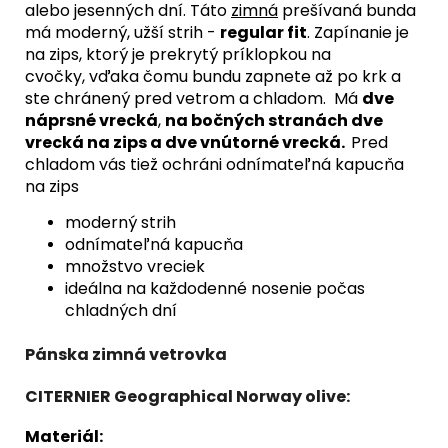
alebo jesenných dní. Táto
zimná
prešívaná bunda
má moderný, užší strih -
regular fit
.
Zapínanie je
na zips, ktorý je prekrytý príklopkou na
cvočky,
vďaka čomu bundu zapnete až po krk a
ste chránený pred vetrom a chladom. Má
dve
náprsné vrecká
,
na bočných stranách dve
vrecká na zips a dve vnútorné vrecká.
Pred
chladom vás tiež ochráni odnímateľná kapucňa
na zips
moderný strih
odnímateľná kapucňa
množstvo vreciek
ideálna na každodenné nosenie počas
chladných dní
Pánska zimná vetrovka
CITERNIER
Geographical Norway olive:
Materiál: