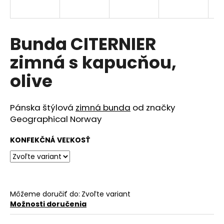
á
j
s
Bunda CITERNIER
ť
zimná s kapucňou,
?
olive
Pánska štýlová
zimná bunda
od značky
HĽADAŤ
Geographical Norway
KONFEKČNÁ VEĽKOSŤ
O
d
p
o
Môžeme doručiť do:
Zvoľte variant
r
Možnosti doručenia
ú