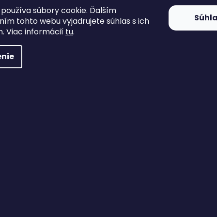
používa súbory cookie. Ďalším
Súhl
ím tohto webu vyjadrujete súhlas s ich
. Viac informácií
tu
.
nie