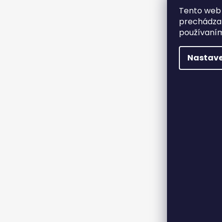
Tento web 
prechádzan
používaním
Nastave