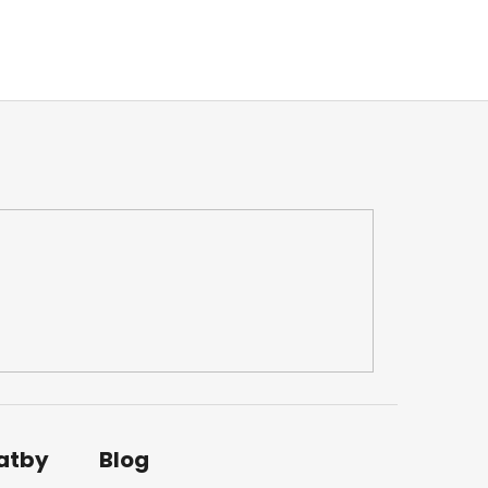
latby
Blog