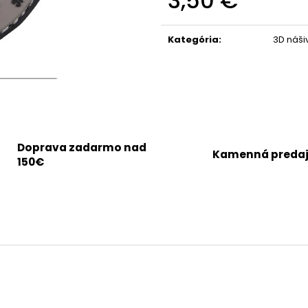
3,50 €
Jednotková
cena:
Kategória
:
3D náši
Doprava zadarmo nad
Kamenná preda
150€