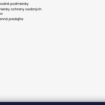
odné podmienky
ienky ochrany osobných
ov
nná predajňa