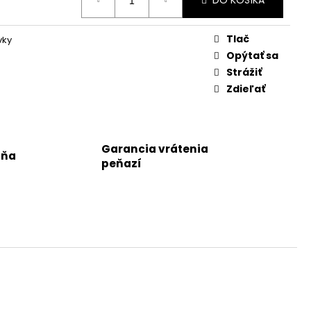
DO KOŠÍKA
Tlač
vky
Opýtať sa
Strážiť
Zdieľať
Garancia vrátenia
jňa
peňazí