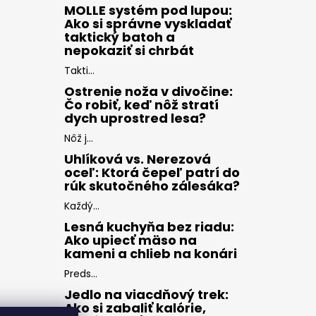
MOLLE systém pod lupou:
Ako si správne vyskladať
taktický batoh a
nepokaziť si chrbát
Takti...
Ostrenie noža v divočine:
Čo robiť, keď nôž stratí
dych uprostred lesa?
Nôž j...
Uhlíková vs. Nerezová
oceľ: Ktorá čepeľ patrí do
rúk skutočného zálesáka?
Každý...
Lesná kuchyňa bez riadu:
Ako upiecť mäso na
kameni a chlieb na konári
Preds...
Jedlo na viacdňový trek:
Ako si zabaliť kalórie,