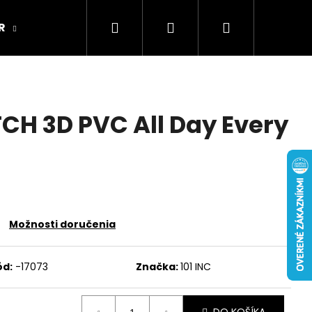
Hľadať
Prihlásenie
Nákupný
R
ARMY ORIGINAL
Kamenná predajňa
košík
CH 3D PVC All Day Every
Možnosti doručenia
ód:
-17073
Značka:
101 INC