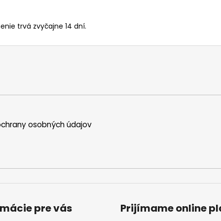
enie trvá zvyčajne 14 dní.
chrany osobných údajov
rmácie pre vás
Prijímame online p