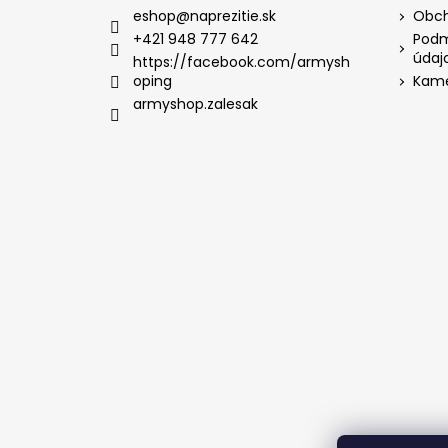
eshop
@
naprezitie.sk
Obch
+421 948 777 642
Podm
údaj
https://facebook.com/armysh
oping
Kame
armyshop.zalesak