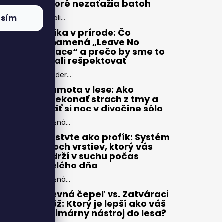
ktoré nezaťažia batoh
asím
Zbali...
Etika v prírode: Čo
znamená „Leave No
Trace“ a prečo by sme to
mali rešpektovať
Moder...
Samota v lese: Ako
prekonať strach z tmy a
užiť si noc v divočine sólo
Pozná...
Vrstvte ako profík: Systém
troch vrstiev, ktorý vás
udrží v suchu počas
celého dňa
Pozná...
Pevná čepeľ vs. Zatvárací
nôž: Ktorý je lepší ako váš
primárny nástroj do lesa?