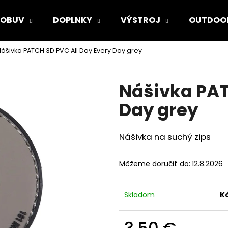
OBUV
DOPLNKY
VÝSTROJ
OUTDOO
ášivka PATCH 3D PVC All Day Every Day grey
Čo potrebujete nájsť?
Nášivka PAT
HĽADAŤ
Day grey
Nášivka na suchý zips
Odporúčame
Môžeme doručiť do:
12.8.2026
Skladom
K