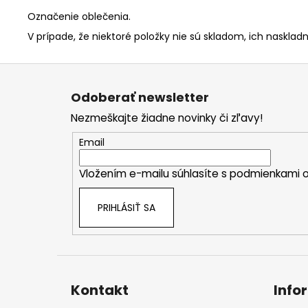
Označenie oblečenia.
V prípade, že niektoré položky nie sú skladom, ich naskladn
Z
á
Odoberať newsletter
p
Nezmeškajte žiadne novinky či zľavy!
ä
t
Email
i
Vložením e-mailu súhlasíte s
podmienkami o
e
PRIHLÁSIŤ SA
Kontakt
Info