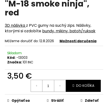
"M-18 smoke ninja",
á
red
j
s
ť
3D nášivka
z PVC gumy na suchý zips. Nášivky,
?
ktorými si ozdobíte
bundy
,
mikiny
,
batoh/ruksak
Môžeme doručiť do:
12.8.2026
Možnosti doručenia
Skladom
HĽADAŤ
Kód:
-13003
Značka:
101 INC
3,50 €
O
d
Jednotková
DO KOŠÍKA
cena:
p
o
r
Opýtať sa
Strážiť
Zdieľať
ú