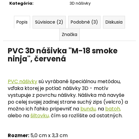
č
Kategória
:
3D nášivky
a
m
e
Popis
Súvisiace (2)
Podobné (3)
Diskusia
Značka
PVC 3D nášivka "M-18 smoke
ninja", červená
PVC nášivky
sú vyrábané špeciálnou metódou,
vďaka ktorej je potlač nášivky 3D - motív
vystupuje z povrchu nášivky. Nášivka má navyše
po celej svojej zadnej strane suchý zips (velcro) a
možno ich ľahko pripevniť na
bundu
,
na
batoh
,
alebo na
šiltovku,
čím sa rozlíšite od ostatných.
Rozmer:
5,0 cm x 3,3 cm