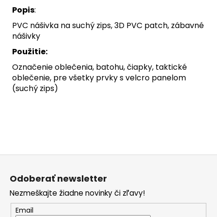
Popis
:
PVC nášivka na suchý zips, 3D PVC patch, zábavné
nášivky
Použitie:
Označenie oblečenia, batohu, čiapky, taktické
oblečenie, pre všetky prvky s velcro panelom
(suchý zips)
Z
á
Odoberať newsletter
p
Nezmeškajte žiadne novinky či zľavy!
ä
t
Email