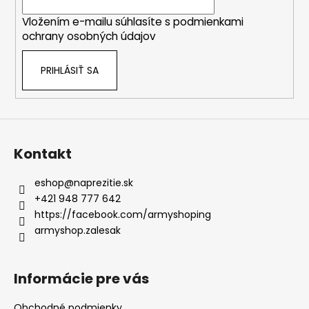
i
Vložením e-mailu súhlasíte s
podmienkami
e
ochrany osobných údajov
PRIHLÁSIŤ SA
Kontakt
eshop
@
naprezitie.sk
+421 948 777 642
https://facebook.com/armyshoping
armyshop.zalesak
Informácie pre vás
Obchodné podmienky