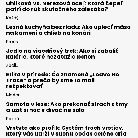
Uhlíková vs. Nerezová oceľ: Ktorá čepeľ
patrí do rúk skutočného zálesáka?
Každý...
Lesná kuchyňa bez riadu: Ako upiecť mäso
na kameni a chlieb na konári
Preds...
Jedlo na viacdňový trek: Ako si zabaliť
kalórie, ktoré nezaťažia batoh
Zbali...
Etika v prírode: Čo znamená „Leave No
Trace“ a prečo by sme to mali
rešpektovať
Moder...
Samota v lese: Ako prekonať strach z tmy
a užiť si noc v divočine sólo
Pozná...
Vrstvte ako profík: Systém troch vrstiev,
ktorý vás udrží v suchu počas celého dňa