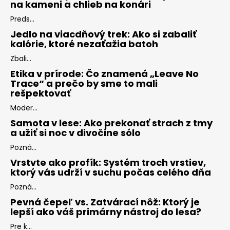
na kameni a chlieb na konári
Preds...
Jedlo na viacdňový trek: Ako si zabaliť
kalórie, ktoré nezaťažia batoh
Zbali...
Etika v prírode: Čo znamená „Leave No
Trace“ a prečo by sme to mali
rešpektovať
Moder...
Samota v lese: Ako prekonať strach z tmy
a užiť si noc v divočine sólo
Pozná...
Vrstvte ako profík: Systém troch vrstiev,
ktorý vás udrží v suchu počas celého dňa
Pozná...
Pevná čepeľ vs. Zatvárací nôž: Ktorý je
lepší ako váš primárny nástroj do lesa?
Pre k...