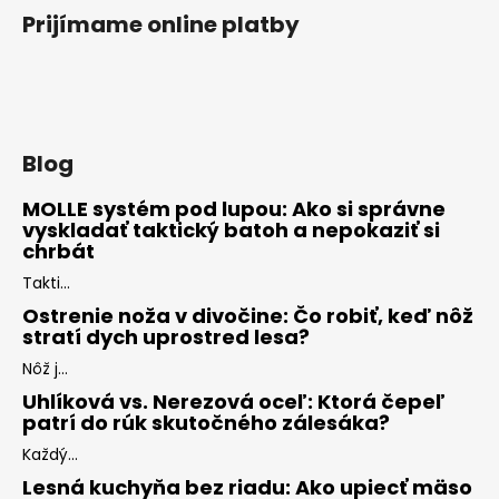
Prijímame online platby
Blog
MOLLE systém pod lupou: Ako si správne
vyskladať taktický batoh a nepokaziť si
chrbát
Takti...
Ostrenie noža v divočine: Čo robiť, keď nôž
stratí dych uprostred lesa?
Nôž j...
Uhlíková vs. Nerezová oceľ: Ktorá čepeľ
patrí do rúk skutočného zálesáka?
Každý...
Lesná kuchyňa bez riadu: Ako upiecť mäso