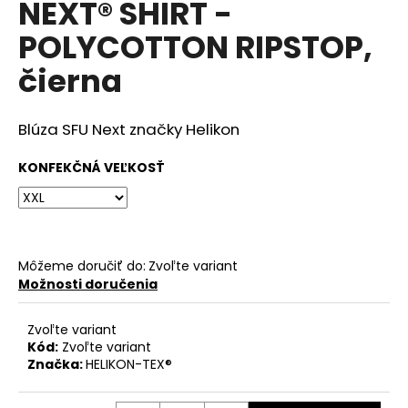
NEXT® SHIRT -
á
POLYCOTTON RIPSTOP,
j
s
čierna
ť
?
Blúza SFU Next značky
Helikon
KONFEKČNÁ VEĽKOSŤ
HĽADAŤ
Môžeme doručiť do:
Zvoľte variant
Možnosti doručenia
O
d
p
Zvoľte variant
Kód:
Zvoľte variant
o
Značka:
HELIKON-TEX®
r
ú