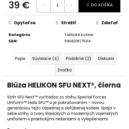
č
39 €
DO KOŠÍKA
a
Jednotková
m
cena:
e
Opýtať sa
Strážiť
Zdieľať
Kategória
:
Taktické košele
EAN
:
5908218775114
Popis
Súvisiace (4)
Podobné (2)
Diskusia
Značka
Blúza HELIKON SFU NEXT®, čierna
Strih SFU Next™ vychádza zo strihu Special Forces
Uniform™ teda SFU™ a je pokračovaním - novou
generáciou tejto úspešnej a obľúbenej košele. Spája v
sebe strihy a tvary klasických a moderných vojenských
uniforiem s praktickými riešeniami a vylepšeniami.