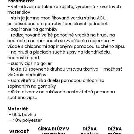
Parametre:
- veľmi kvalitná taktická košeľa, vyrobená z kvalitných
materiálov
- strih je jemne modifikovaná verziu strihu ACU,
prispôsobená pre potreby špeciálnych jednotiek
- zapínanie na gombíky
- redizajnované veľké pohodlné vrecká na hrudi, na
bedrách a na ramenách so zväčšením objemom –
všade s chlopňami zapínanými pomocou suchého zipsu
- na hrudi a pleciach suché zipsy na identifikáciu,
hodnosti a pod.
- suchý zips na golieri
- lakte sú spevnené druhou vrstvou tkaniva – možnosť
vloženia chráničov
- upraviteľná šírka drieku pomocou chlopní so
zapínaním na gombíky
- šírka otvorov na rukávoch nastaviteľná pomocou
suchého zipsu
Materiál:
- 60% bavlna
- 40% polyester
ŠÍRKA BLÚZY V
DĹŽKA
DĹŽKA
VEĽKOSŤ