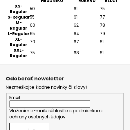
HRUDNÍKU
RUKÁVU
BLÚZY
XS-
50
61
75
Regular
S-Regular
55
61
77
M-
60
62
78
Regular
L-Regular
65
64
79
XL-
70
67
81
Regular
XXL-
75
68
81
Regular
Z
á
Odoberať newsletter
p
Nezmeškajte žiadne novinky či zľavy!
ä
t
Email
i
Vložením e-mailu súhlasíte s
podmienkami
e
ochrany osobných údajov